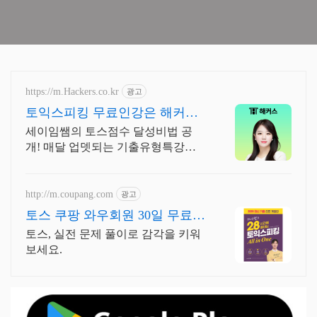
https://m.Hackers.co.kr
광고
토익스피킹 무료인강은 해커스
토스 자료집도 무료다
세이임쌤의 토스점수 달성비법 공
개! 매달 업뎃되는 기출유형특강으
로 토스단기졸업!
http://m.coupang.com
광고
토스 쿠팡 와우회원 30일 무료반
품
토스, 실전 문제 풀이로 감각을 키워
보세요.